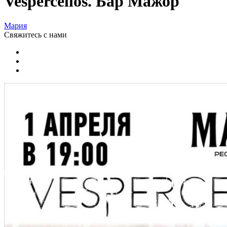
Vespercellos. Бар Мажор
Мария
Свяжитесь
с нами