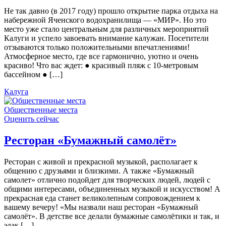
Не так давно (в 2017 году) прошло открытие парка отдыха на
набережной Яченского водохранилища — «МИР». Но это
место уже стало центральным для различных мероприятий
Калуги и успело завоевать внимание калужан. Посетители
отзываются только положительными впечатлениями!
Атмосферное место, где все гармонично, уютно и очень
красиво! Что вас ждет: ● красивый пляж с 10-метровым
бассейном ● […]
Калуга
Общественные места
Оценить сейчас
Ресторан «Бумажный самолёт»
Ресторан с живой и прекрасной музыкой, располагает к
общению с друзьями и близкими. А также «Бумажный
самолет» отлично подойдет для творческих людей, людей с
общими интересами, объединенных музыкой и искусством! А
прекрасная еда станет великолепным сопровождением к
вашему вечеру! «Мы назвали наш ресторан «Бумажный
самолёт». В детстве все делали бумажные самолётики и так, и
эдак […]