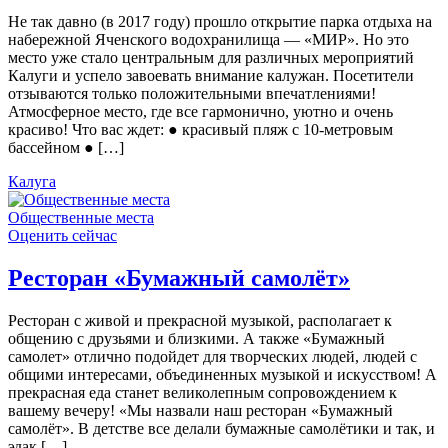
Не так давно (в 2017 году) прошло открытие парка отдыха на
набережной Яченского водохранилища — «МИР». Но это
место уже стало центральным для различных мероприятий
Калуги и успело завоевать внимание калужан. Посетители
отзываются только положительными впечатлениями!
Атмосферное место, где все гармонично, уютно и очень
красиво! Что вас ждет: ● красивый пляж с 10-метровым
бассейном ● […]
Калуга
Общественные места
Оценить сейчас
Ресторан «Бумажный самолёт»
Ресторан с живой и прекрасной музыкой, располагает к
общению с друзьями и близкими. А также «Бумажный
самолет» отлично подойдет для творческих людей, людей с
общими интересами, объединенных музыкой и искусством! А
прекрасная еда станет великолепным сопровождением к
вашему вечеру! «Мы назвали наш ресторан «Бумажный
самолёт». В детстве все делали бумажные самолётики и так, и
эдак […]