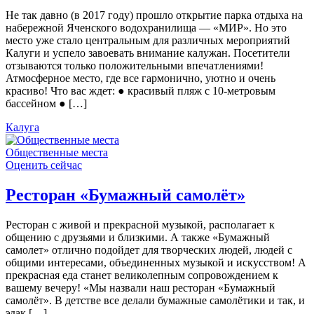
Не так давно (в 2017 году) прошло открытие парка отдыха на
набережной Яченского водохранилища — «МИР». Но это
место уже стало центральным для различных мероприятий
Калуги и успело завоевать внимание калужан. Посетители
отзываются только положительными впечатлениями!
Атмосферное место, где все гармонично, уютно и очень
красиво! Что вас ждет: ● красивый пляж с 10-метровым
бассейном ● […]
Калуга
Общественные места
Оценить сейчас
Ресторан «Бумажный самолёт»
Ресторан с живой и прекрасной музыкой, располагает к
общению с друзьями и близкими. А также «Бумажный
самолет» отлично подойдет для творческих людей, людей с
общими интересами, объединенных музыкой и искусством! А
прекрасная еда станет великолепным сопровождением к
вашему вечеру! «Мы назвали наш ресторан «Бумажный
самолёт». В детстве все делали бумажные самолётики и так, и
эдак […]