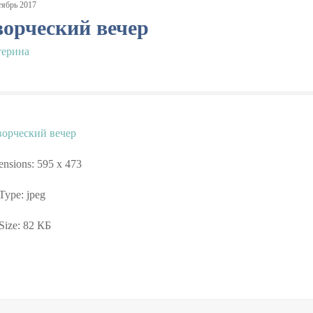
тябрь
2017
ворческий вечер
терина
nsions:
595 x 473
 Type:
jpeg
Size:
82 КБ