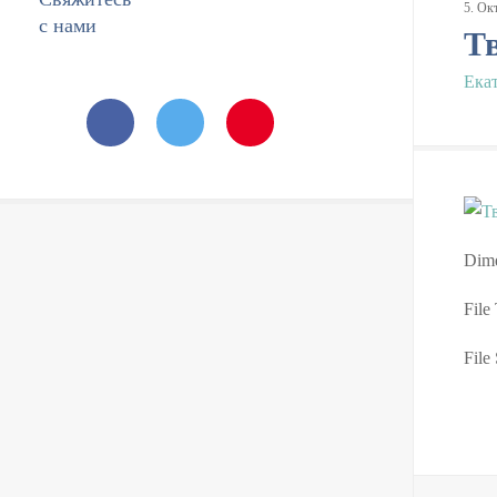
5
.
Ок
с нами
Т
Ека
Dime
File
File 