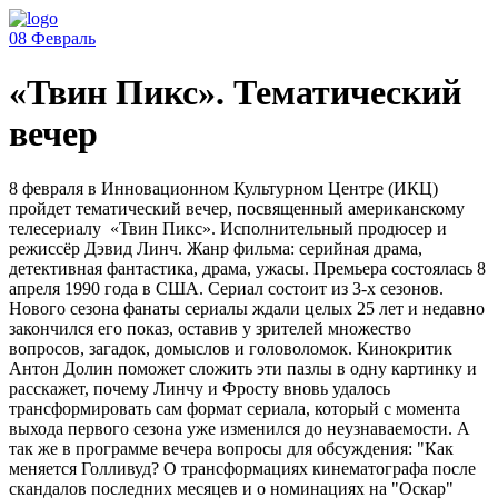
08
Февраль
«Твин Пикс». Тематический
вечер
8 февраля в Инновационном Культурном Центре (ИКЦ)
пройдет тематический вечер, посвященный американскому
телесериалу «Твин Пикс». Исполнительный продюсер и
режиссёр Дэвид Линч. Жанр фильма: серийная драма,
детективная фантастика, драма, ужасы. Премьера состоялась 8
апреля 1990 года в США. Сериал состоит из 3-х сезонов.
Нового сезона фанаты сериалы ждали целых 25 лет и недавно
закончился его показ, оставив у зрителей множество
вопросов, загадок, домыслов и головоломок. Кинокритик
Антон Долин поможет сложить эти пазлы в одну картинку и
расскажет, почему Линчу и Фросту вновь удалось
трансформировать сам формат сериала, который с момента
выхода первого сезона уже изменился до неузнаваемости. А
так же в программе вечера вопросы для обсуждения: "Как
меняется Голливуд? О трансформациях кинематографа после
скандалов последних месяцев и о номинациях на "Оскар"