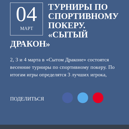
ТУРНИРЫ ПО
04
СПОРТИВНОМУ
ПОКЕРУ.
МАРТ
«СЫТЫЙ
ДРАКОН»
2, 3 и 4 марта в «Сытом Драконе» состоятся
весенние турниры по спортивному покеру. По
итогам игры определятся 3 лучших игрока,
которые получат подарки в виде сертификатов
в «Сытый дракон» номиналами 750, 500 и 250
рублей. Игра в два стола не менее 4 человек за
ПОДЕЛИТЬСЯ
каждым. Максимальное количество участников
– 16. Приходить Необходимо за 5 минут до
начала турнира! Блайнды из стеков
записавшихся, но опоздавших, будут ставится