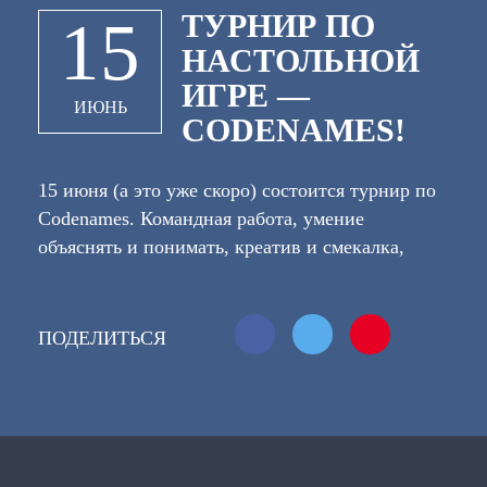
ТУРНИР ПО
15
НАСТОЛЬНОЙ
ИГРЕ —
ИЮНЬ
CODENAMES!
15 июня (а это уже скоро) состоится турнир по
Codenames. Командная работа, умение
объяснять и понимать, креатив и смекалка,
безудержное веселье и море положительных
эмоций — все это Codenames! Чтобы принять
участие, вам нужно заявить команду из 3
ПОДЕЛИТЬСЯ
человек! Обязательная регистрация команды:
https://vk.com/topic-148019514_35459084
Подробнее тут: https://vk.com/topic-
148019514_35459107
1+