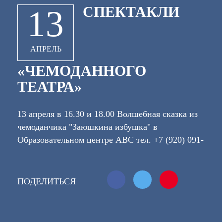
СПЕКТАКЛИ
13
АПРЕЛЬ
«ЧЕМОДАННОГО
ТЕАТРА»
13 апреля в 16.30 и 18.00 Волшебная сказка из
чемоданчика "Заюшкина избушка" в
Образовательном центре АВС тел. +7 (920) 091-
80-00 ул. Грабцевское ш., 104 21 апреля в 11.00
Интерактивный спектакль "Палочка -
выручалочка" в МЕХОВОМ КАФЕ тел. +7 (920)
ПОДЕЛИТЬСЯ
888-65-64, ул Академика Королева 27
Длительность спектаклей: 35-40 минут Цена
билета - 400 руб (взрослый + ребенок).