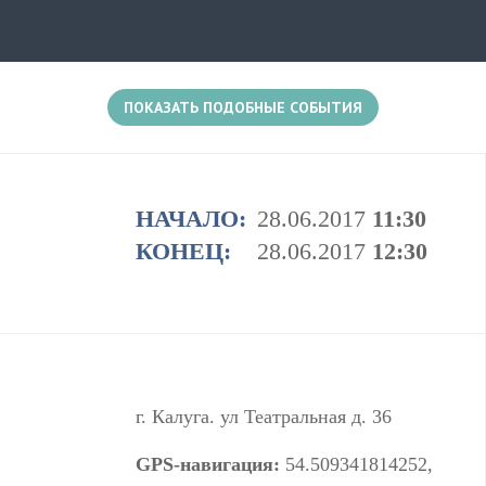
зрители будут в числе тех, кто будет помогать
Фунтику. Калужский театр юного зрителя
приглашает всех 26 июня к себе в гости!
ПОКАЗАТЬ ПОДОБНЫЕ СОБЫТИЯ
1+
НАЧАЛО:
28.06.2017
11:30
КОНЕЦ:
28.06.2017
12:30
Есть несколько событий в этом месте
г. Калуга. ул Театральная д. 36
GPS-навигация:
54.509341814252,