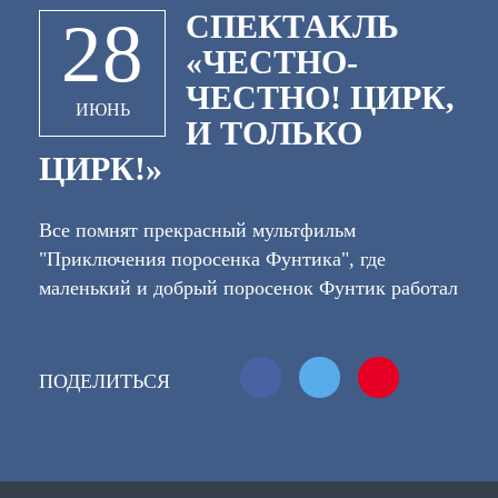
СПЕКТАКЛЬ
28
«ЧЕСТНО-
ЧЕСТНО! ЦИРК,
ИЮНЬ
И ТОЛЬКО
ЦИРК!»
Все помнят прекрасный мультфильм
"Приключения поросенка Фунтика", где
маленький и добрый поросенок Фунтик работал
на злую хозяйку Беладонну, ему приходилось
обманывать людей, но все это на столько
расстраивало и не нравилось Фунтику, что он
ПОДЕЛИТЬСЯ
решает сбежать! И вот тут то он находит себе
верных друзей и отправляется с ними в
путешествие! Спектакль будет поставлен по
сюжету этой необычной истории, маленькие