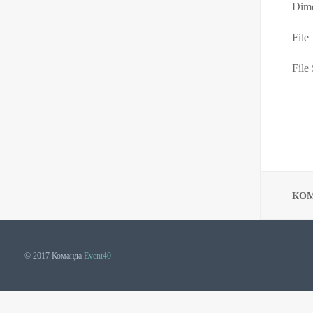
Dime
File
File 
КО
© 2017 Команда
Event40