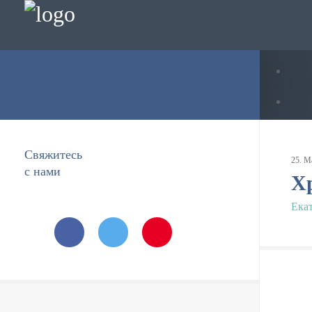
Свяжитесь
25
.
М
с нами
Х
Ека