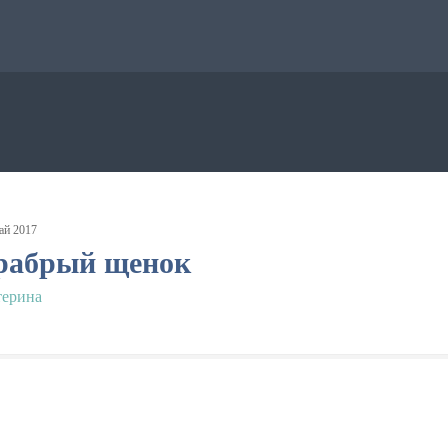
ай
2017
рабрый щенок
терина