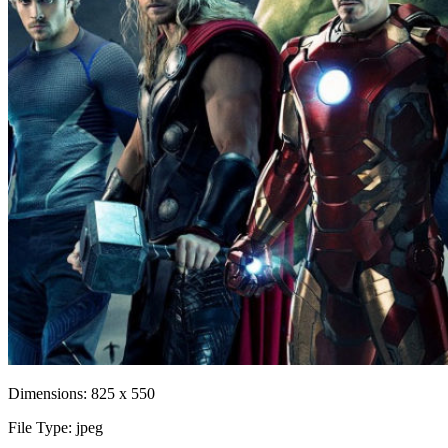
Dimensions:
825 x 550
File Type:
jpeg