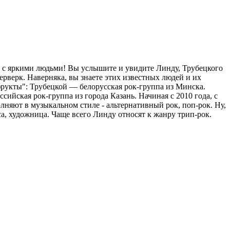
 яркими людьми! Вы услышите и увидите Линду, Трубецкого
рверк. Наверняка, вы знаете этих известных людей и их
 "фрукты": Трубецкой — белорусская рок-группа из Минска.
ийская рок-группа из города Казань. Начиная с 2010 года, с
лняют в музыкальном стиле - альтернативный рок, поп-рок. Ну,
сса, художница. Чаще всего Линду относят к жанру трип-рок.