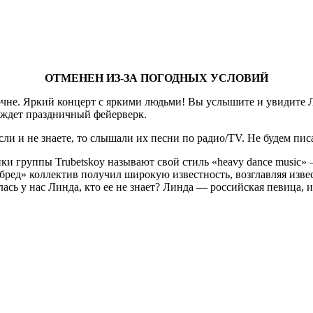
ОТМЕНЕН ИЗ-ЗА ПОГОДНЫХ УСЛОВИЙ
чне. Яркий концерт с яркими людьми! Вы услышите и увидите Л
 ждет праздничный фейерверк.
сли и не знаете, то слышали их песни по радио/TV. Не будем писа
ки группы Trubetskoy называют свой стиль «heavy dance music» 
, «бред» коллектив получил широкую известность, возглавляя из
ась у нас Линда, кто ее не знает? Линда — российская певица, 