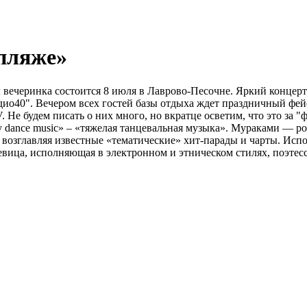
 пляже»
инка состоится 8 июля в Лаврово-Песочне. Яркий концерт с
дио40". Вечером всех гостей базы отдыха ждет праздничный фейе
V. Не будем писать о них много, но вкратце осветим, что это за
dance music» – «тяжелая танцевальная музыка». Мураками — росс
 возглавляя известные «тематические» хит-парады и чарты. Испо
 певица, исполняющая в электронном и этническом стилях, поэте