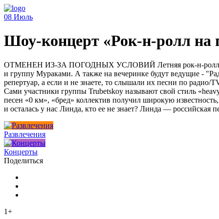
08
Июль
Шоу-концерт «Рок-н-ролл на
ОТМЕНЕН ИЗ-ЗА ПОГОДНЫХ УСЛОВИЙ Летняя рок-н-ролл вечер
и группу Мураками. А также на вечеринке будут ведущие - "Ра
репертуар, а если и не знаете, то слышали их песни по радио/T
Сами участники группы Trubetskoy называют свой стиль «heavy 
песен «0 км», «бред» коллектив получил широкую известность,
и осталась у нас Линда, кто ее не знает? Линда — российская
Развлечения
Концерты
Поделиться
1+