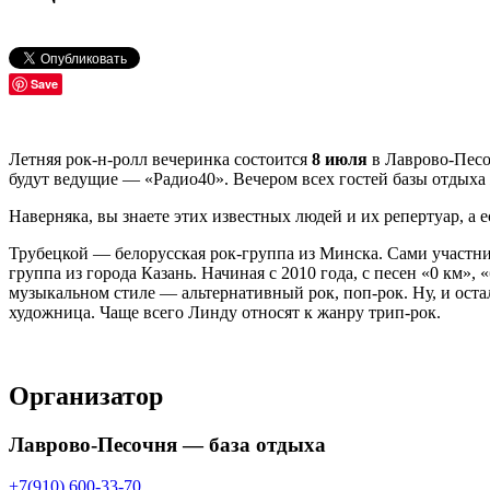
Save
Летняя рок-н-ролл вечеринка состоится
8 июля
в Лаврово-Песо
будут ведущие — «Радио40». Вечером всех гостей базы отдыха
Наверняка, вы знаете этих известных людей и их репертуар, а е
Трубецкой — белорусская рок-группа из Минска. Сами участни
группа из города Казань. Начиная с 2010 года, с песен «0 км»
музыкальном стиле — альтернативный рок, поп-рок. Ну, и остал
художница. Чаще всего Линду относят к жанру трип-рок.
Организатор
Лаврово-Песочня — база отдыха
+7(910) 600-33-70