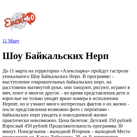
11
Март
Шоу Байкальских Нерп
До 11 марта на территории «Алекспарка» пройдут гастроли
уникального Шоу Байкальских Нерп. В программе: -
выступление очаровательных байкальских нерп, на
расстоянии вытянутой руки, они танцуют, рисуют, играют в
мяч, поют и многое другое. - во время представления дети и
взрослые не только увидят яркие номера в исполнении
Нерпят, но и узнают много интересных фактов о их жизни -
после представления возможно фото с нерпятами -
байкальских нерп увидеть в повседневной жизни
практически невозможно. Цена билетов: Детский 350 рублей
Взрослый 450 рублей Продолжительность программы 30
минут. Понедельник - выходной Вторник – выходной Место
проведения: ул. Карла Либкнехта, 29, ст. 9, территория