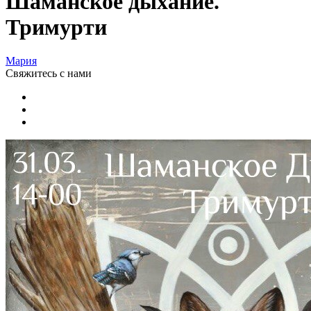
Шаманское дыхание.
Тримурти
Мария
Свяжитесь
с нами