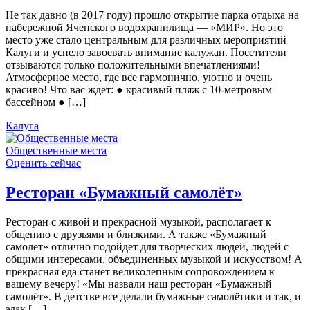
Не так давно (в 2017 году) прошло открытие парка отдыха на
набережной Яченского водохранилища — «МИР». Но это
место уже стало центральным для различных мероприятий
Калуги и успело завоевать внимание калужан. Посетители
отзываются только положительными впечатлениями!
Атмосферное место, где все гармонично, уютно и очень
красиво! Что вас ждет: ● красивый пляж с 10-метровым
бассейном ● […]
Калуга
Общественные места
Оценить сейчас
Ресторан «Бумажный самолёт»
Ресторан с живой и прекрасной музыкой, располагает к
общению с друзьями и близкими. А также «Бумажный
самолет» отлично подойдет для творческих людей, людей с
общими интересами, объединенных музыкой и искусством! А
прекрасная еда станет великолепным сопровождением к
вашему вечеру! «Мы назвали наш ресторан «Бумажный
самолёт». В детстве все делали бумажные самолётики и так, и
эдак […]