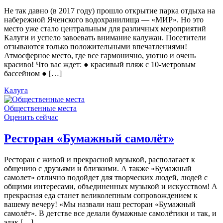
Не так давно (в 2017 году) прошло открытие парка отдыха на
набережной Яченского водохранилища — «МИР». Но это
место уже стало центральным для различных мероприятий
Калуги и успело завоевать внимание калужан. Посетители
отзываются только положительными впечатлениями!
Атмосферное место, где все гармонично, уютно и очень
красиво! Что вас ждет: ● красивый пляж с 10-метровым
бассейном ● […]
Калуга
Общественные места
Оценить сейчас
Ресторан «Бумажный самолёт»
Ресторан с живой и прекрасной музыкой, располагает к
общению с друзьями и близкими. А также «Бумажный
самолет» отлично подойдет для творческих людей, людей с
общими интересами, объединенных музыкой и искусством! А
прекрасная еда станет великолепным сопровождением к
вашему вечеру! «Мы назвали наш ресторан «Бумажный
самолёт». В детстве все делали бумажные самолётики и так, и
эдак […]