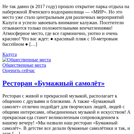
Не так давно (в 2017 году) прошло открытие парка отдыха на
набережной Яченского водохранилища — «МИР». Но это
место уже стало центральным для различных мероприятий
Калуги и успело завоевать внимание калужан. Посетители
отзываются только положительными впечатлениями!
Атмосферное место, где все гармонично, уютно и очень
красиво! Что вас ждет: ● красивый пляж с 10-метровым
бассейном ● […]
Калуга
Общественные места
Оценить сейчас
Ресторан «Бумажный самолёт»
Ресторан с живой и прекрасной музыкой, располагает к
общению с друзьями и близкими. А также «Бумажный
самолет» отлично подойдет для творческих людей, людей с
общими интересами, объединенных музыкой и искусством! А
прекрасная еда станет великолепным сопровождением к
вашему вечеру! «Мы назвали наш ресторан «Бумажный
самолёт». В детстве все делали бумажные самолётики и так, и
эдак […]