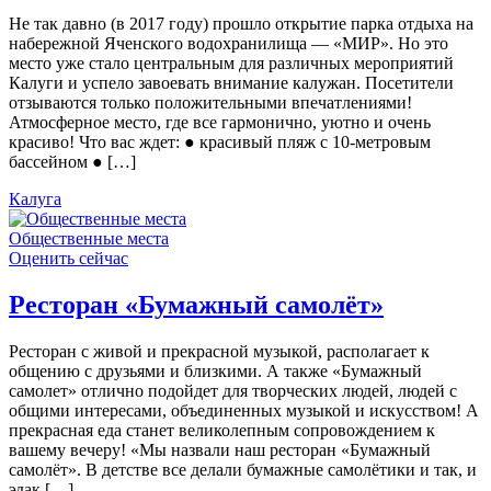
Не так давно (в 2017 году) прошло открытие парка отдыха на
набережной Яченского водохранилища — «МИР». Но это
место уже стало центральным для различных мероприятий
Калуги и успело завоевать внимание калужан. Посетители
отзываются только положительными впечатлениями!
Атмосферное место, где все гармонично, уютно и очень
красиво! Что вас ждет: ● красивый пляж с 10-метровым
бассейном ● […]
Калуга
Общественные места
Оценить сейчас
Ресторан «Бумажный самолёт»
Ресторан с живой и прекрасной музыкой, располагает к
общению с друзьями и близкими. А также «Бумажный
самолет» отлично подойдет для творческих людей, людей с
общими интересами, объединенных музыкой и искусством! А
прекрасная еда станет великолепным сопровождением к
вашему вечеру! «Мы назвали наш ресторан «Бумажный
самолёт». В детстве все делали бумажные самолётики и так, и
эдак […]