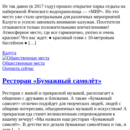
Не так давно (в 2017 году) прошло открытие парка отдыха на
набережной Яченского водохранилища — «МИР». Но это
место уже стало центральным для различных мероприятий
Калуги и успело завоевать внимание калужан. Посетители
отзываются только положительными впечатлениями!
Атмосферное место, где все гармонично, уютно и очень
красиво! Что вас ждет: ● красивый пляж с 10-метровым
бассейном ● […]
Калуга
Общественные места
Оценить сейчас
Ресторан «Бумажный самолёт»
Ресторан с живой и прекрасной музыкой, располагает к
общению с друзьями и близкими. А также «Бумажный
самолет» отлично подойдет для творческих людей, людей с
общими интересами, объединенных музыкой и искусством! А
прекрасная еда станет великолепным сопровождением к
вашему вечеру! «Мы назвали наш ресторан «Бумажный
самолёт». В детстве все делали бумажные самолётики и так, и
эдак […]