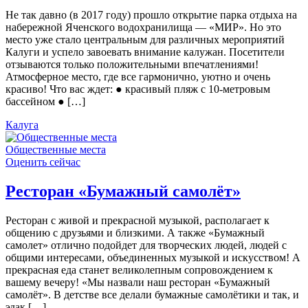
Не так давно (в 2017 году) прошло открытие парка отдыха на
набережной Яченского водохранилища — «МИР». Но это
место уже стало центральным для различных мероприятий
Калуги и успело завоевать внимание калужан. Посетители
отзываются только положительными впечатлениями!
Атмосферное место, где все гармонично, уютно и очень
красиво! Что вас ждет: ● красивый пляж с 10-метровым
бассейном ● […]
Калуга
Общественные места
Оценить сейчас
Ресторан «Бумажный самолёт»
Ресторан с живой и прекрасной музыкой, располагает к
общению с друзьями и близкими. А также «Бумажный
самолет» отлично подойдет для творческих людей, людей с
общими интересами, объединенных музыкой и искусством! А
прекрасная еда станет великолепным сопровождением к
вашему вечеру! «Мы назвали наш ресторан «Бумажный
самолёт». В детстве все делали бумажные самолётики и так, и
эдак […]