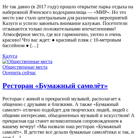
Не так давно (в 2017 году) прошло открытие парка отдыха на
набережной Яченского водохранилища — «МИР». Но это
место уже стало центральным для различных мероприятий
Калуги и успело завоевать внимание калужан. Посетители
отзываются только положительными впечатлениями!
Атмосферное место, где все гармонично, уютно и очень
красиво! Что вас ждет: ● красивый пляж с 10-метровым
бассейном ● […]
Калуга
Общественные места
Оценить сейчас
Ресторан «Бумажный самолёт»
Ресторан с живой и прекрасной музыкой, располагает к
общению с друзьями и близкими. А также «Бумажный
самолет» отлично подойдет для творческих людей, людей с
общими интересами, объединенных музыкой и искусством! А
прекрасная еда станет великолепным сопровождением к
вашему вечеру! «Мы назвали наш ресторан «Бумажный
самолёт». В детстве все делали бумажные самолётики и так, и
эдак […]