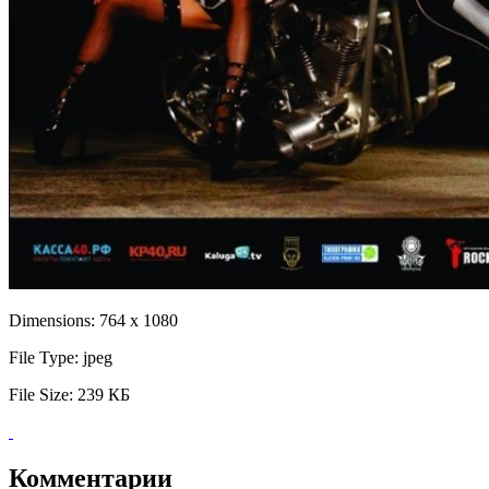
Dimensions:
764 x 1080
File Type:
jpeg
File Size:
239 КБ
Комментарии