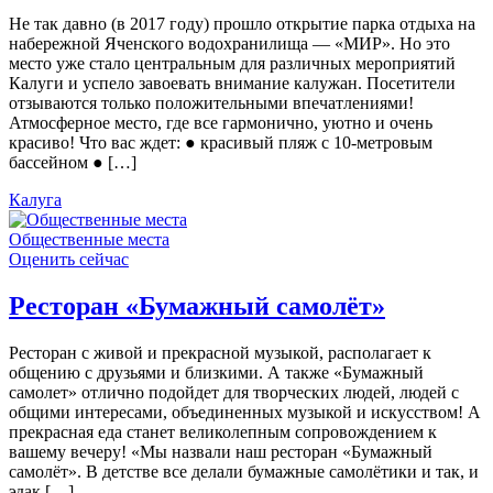
Не так давно (в 2017 году) прошло открытие парка отдыха на
набережной Яченского водохранилища — «МИР». Но это
место уже стало центральным для различных мероприятий
Калуги и успело завоевать внимание калужан. Посетители
отзываются только положительными впечатлениями!
Атмосферное место, где все гармонично, уютно и очень
красиво! Что вас ждет: ● красивый пляж с 10-метровым
бассейном ● […]
Калуга
Общественные места
Оценить сейчас
Ресторан «Бумажный самолёт»
Ресторан с живой и прекрасной музыкой, располагает к
общению с друзьями и близкими. А также «Бумажный
самолет» отлично подойдет для творческих людей, людей с
общими интересами, объединенных музыкой и искусством! А
прекрасная еда станет великолепным сопровождением к
вашему вечеру! «Мы назвали наш ресторан «Бумажный
самолёт». В детстве все делали бумажные самолётики и так, и
эдак […]