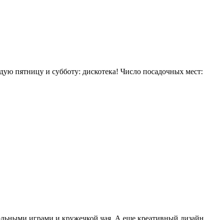
дую пятницу и субботу: дискотека! Число посадочных мест:
тольными играми и кружечкой чая. А еще креативный дизайн