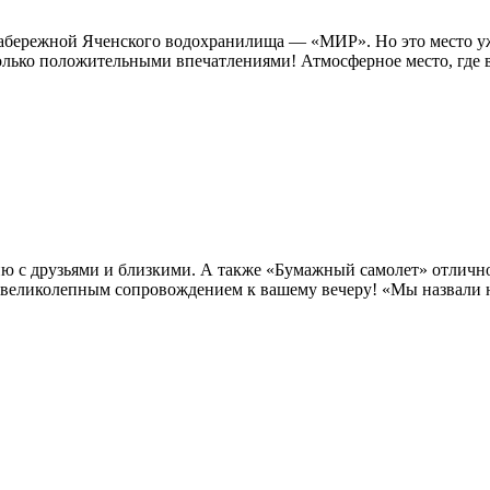
а набережной Яченского водохранилища — «МИР». Но это место 
лько положительными впечатлениями! Атмосферное место, где вс
ию с друзьями и близкими. А также «Бумажный самолет» отличн
 великолепным сопровождением к вашему вечеру! «Мы назвали н