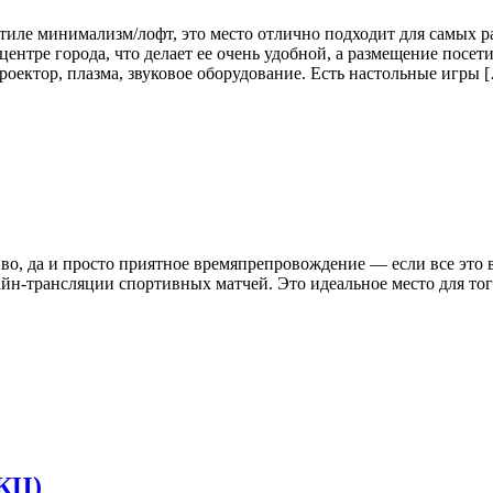
иле минимализм/лофт, это место отлично подходит для самых р
ентре города, что делает ее очень удобной, а размещение посет
оектор, плазма, звуковое оборудование. Есть настольные игры 
иво, да и просто приятное времяпрепровождение — если все это в
айн-трансляции спортивных матчей. Это идеальное место для тог
КЦ)