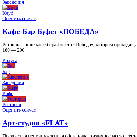
Заведения
Клуб
Оценить сейчас
Кафе-Бар-Буфет «ПОБЕДА»
Ретро название кафе-бара-буфета «Победа», котором проходят
180 — 200.
Калуга
Бар
Заведения
Кафе
Ресторан
Оценить сейчас
Арт-студия «FLAT»
Прекрасная непринужденная обстановка, отличное место для то