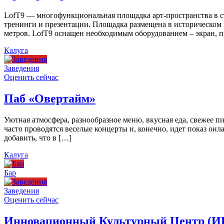
LofT9 — многофункциональная площадка арт-пространства в ст
тренинги и презентации. Площадка размещена в историческом ц
метров. LofT9 оснащен необходимым оборудованием – экран, пр
Калуга
Заведения
Оценить сейчас
Паб «Овертайм»
Уютная атмосфера, разнообразное меню, вкусная еда, свежее п
часто проводятся веселые концерты и, конечно, идет показ онл
добавить, что в […]
Калуга
Бар
Заведения
Оценить сейчас
Инновационный Культурный Центр (И