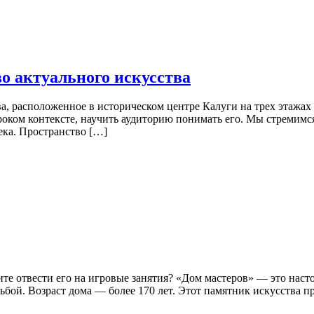
о актуального искусства
, расположенное в историческом центре Калуги на трех этажах
роком контексте, научить аудиторию понимать его. Мы стремимся
ека. Пространство […]
тите отвести его на игровые занятия? «Дом мастеров» — это на
бой. Возраст дома — более 170 лет. Этот памятник искусства п