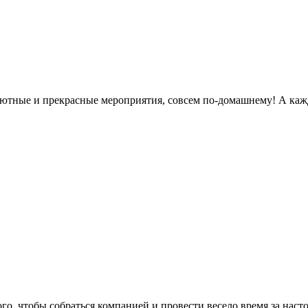
 уютные и прекрасные мероприятия, совсем по-домашнему! А каж
го, чтобы собраться компанией и провести весело время за нас