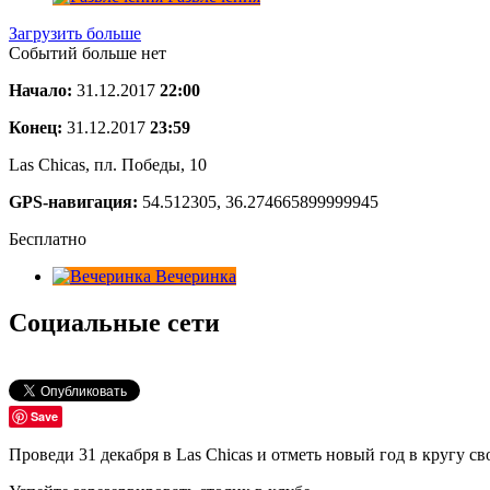
Загрузить больше
Событий больше нет
Начало:
31.12.2017
22:00
Конец:
31.12.2017
23:59
Las Chicas, пл. Победы, 10
GPS-навигация:
54.512305, 36.274665899999945
Бесплатно
Вечеринка
Социальные сети
Save
Проведи 31 декабря в Las Chicas и отметь новый год в кругу с