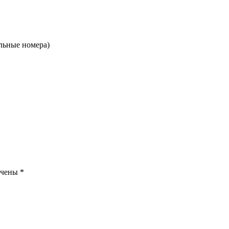
льные номера)
ечены
*