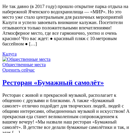
Не так давно (в 2017 году) прошло открытие парка отдыха на
набережной Яченского водохранилища — «МИР». Но это
место уже стало центральным для различных мероприятий
Калуги и успело завоевать внимание калужан. Посетители
отзываются только положительными впечатлениями!
Атмосферное место, где все гармонично, уютно и очень
красиво! Что вас ждет: ● красивый пляж с 10-метровым
бассейном ● […]
Калуга
Общественные места
Оценить сейчас
Ресторан «Бумажный самолёт»
Ресторан с живой и прекрасной музыкой, располагает к
общению с друзьями и близкими. А также «Бумажный
самолет» отлично подойдет для творческих людей, людей с
общими интересами, объединенных музыкой и искусством! А
прекрасная еда станет великолепным сопровождением к
вашему вечеру! «Мы назвали наш ресторан «Бумажный
самолёт». В детстве все делали бумажные самолётики и так, и
эдак […]