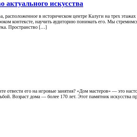
о актуального искусства
, расположенное в историческом центре Калуги на трех этажах
роком контексте, научить аудиторию понимать его. Мы стремимся
ека. Пространство […]
тите отвести его на игровые занятия? «Дом мастеров» — это на
бой. Возраст дома — более 170 лет. Этот памятник искусства п