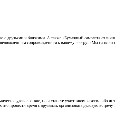
ию с друзьями и близкими. А также «Бумажный самолет» отличн
 великолепным сопровождением к вашему вечеру! «Мы назвали н
мическое удовольствие, но и станете участником какого-либо ин
тно провести время с друзьями, организовать деловую встречу,