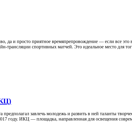
иво, да и просто приятное времяпрепровождение — если все это в
айн-трансляции спортивных матчей. Это идеальное место для тог
КЦ)
а предполагал завлечь молодежь и развить в ней таланты творче
2017 году. ИКЦ — площадка, направленная для освещения соврем