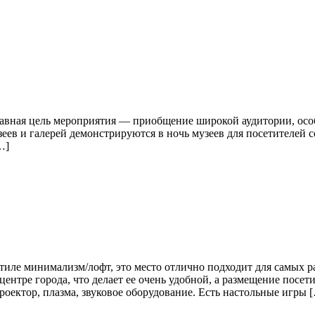
лавная цель мероприятия — приобщение широкой аудитории, осо
еев и галерей демонстрируются в ночь музеев для посетителей
…]
иле минимализм/лофт, это место отлично подходит для самых р
ентре города, что делает ее очень удобной, а размещение посет
оектор, плазма, звуковое оборудование. Есть настольные игры 