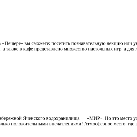
 В «Пещере» вы сможете: посетить познавательную лекцию или у
ы, а также в кафе представлено множество настольных игр, а для 
а набережной Яченского водохранилища — «МИР». Но это место 
лько положительными впечатлениями! Атмосферное место, где вс