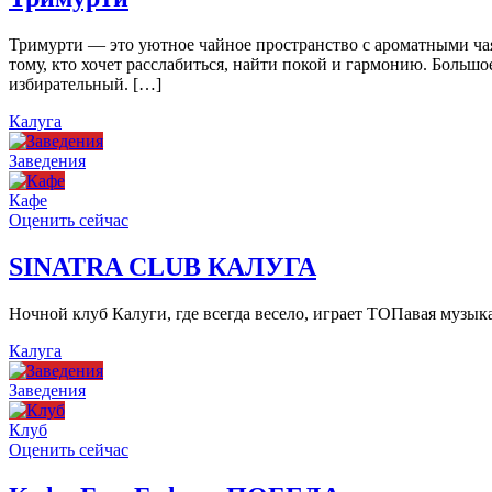
Тримурти — это уютное чайное пространство с ароматными чая
тому, кто хочет расслабиться, найти покой и гармонию. Больш
избирательный. […]
Калуга
Заведения
Кафе
Оценить сейчас
SINATRA CLUB КАЛУГА
Ночной клуб Калуги, где всегда весело, играет ТОПавая музы
Калуга
Заведения
Клуб
Оценить сейчас