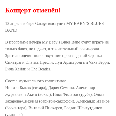
Концерт отменён!
13 апреля в баре Garage выступит MY BABY`S BLUES
BAND .
В программе вечера My Baby’s Blues Band будут играть не
только блюз, но и джаз, и зажигательный рок-н-ролл.
Зрители оценят новое звучание произведений Фрэнка
Синатры и Элвиса Пресли, Луи Армстронга и Чака Берри,
Била Хейли и The Beatles.
Состав музыкального коллектива:
Никита Быков (гитара), Дария Семина, Александр
Журавлев и Аким (вокал), Илья Филатов (труба), Ольга
Захарова-Снежная (баритон-саксофон), Александр Иванов
(бас-гитара), Виталий Пискарев, Богдан Шайхутдинов
(ударные).