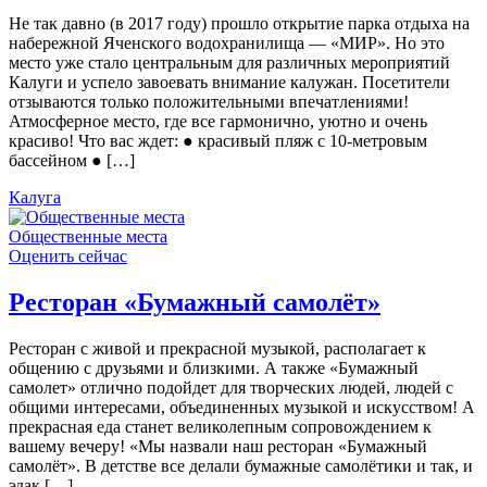
Не так давно (в 2017 году) прошло открытие парка отдыха на
набережной Яченского водохранилища — «МИР». Но это
место уже стало центральным для различных мероприятий
Калуги и успело завоевать внимание калужан. Посетители
отзываются только положительными впечатлениями!
Атмосферное место, где все гармонично, уютно и очень
красиво! Что вас ждет: ● красивый пляж с 10-метровым
бассейном ● […]
Калуга
Общественные места
Оценить сейчас
Ресторан «Бумажный самолёт»
Ресторан с живой и прекрасной музыкой, располагает к
общению с друзьями и близкими. А также «Бумажный
самолет» отлично подойдет для творческих людей, людей с
общими интересами, объединенных музыкой и искусством! А
прекрасная еда станет великолепным сопровождением к
вашему вечеру! «Мы назвали наш ресторан «Бумажный
самолёт». В детстве все делали бумажные самолётики и так, и
эдак […]