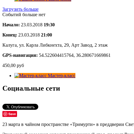
Загрузить больше
Событий больше нет
Начало:
23.03.2018
19:30
Конец:
23.03.2018
21:00
Калуга, ул. Карла Либкнехта, 29, Арт Завод, 2 этаж
GPS-навигация:
54.522604415764, 36.280671669861
450,00
руб
Мастер-класс
Социальные сети
Save
23 марта в чайном пространстве «Тримурти» в преддверии Све