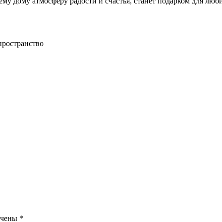
му дому атмосферу радости и счастья, станет подарком для люб
пространство
ечены
*