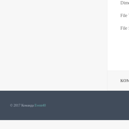
Dime
File
File 
КО
© 2017 Команда
Event40