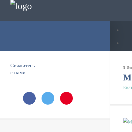
Свяжитесь
5
.
Ию
с нами
М
Ека