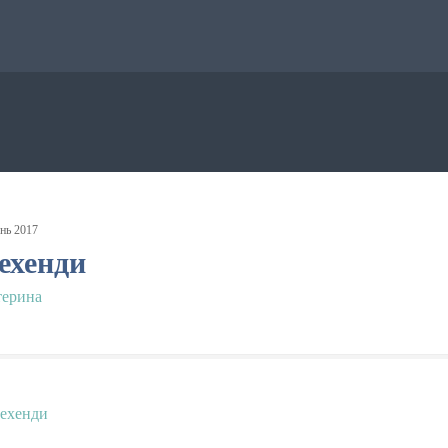
нь
2017
ехенди
терина