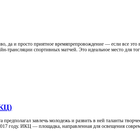
иво, да и просто приятное времяпрепровождение — если все это в
айн-трансляции спортивных матчей. Это идеальное место для тог
КЦ)
а предполагал завлечь молодежь и развить в ней таланты творче
2017 году. ИКЦ — площадка, направленная для освещения соврем