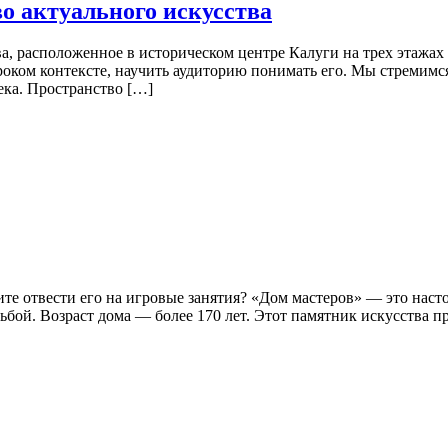
о актуального искусства
, расположенное в историческом центре Калуги на трех этажах
роком контексте, научить аудиторию понимать его. Мы стремимся
ека. Пространство […]
тите отвести его на игровые занятия? «Дом мастеров» — это на
бой. Возраст дома — более 170 лет. Этот памятник искусства п