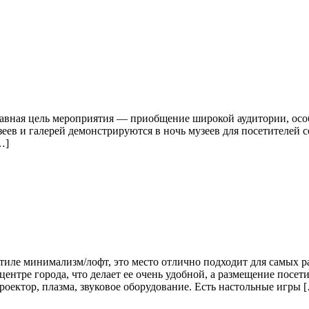
лавная цель мероприятия — приобщение широкой аудитории, осо
еев и галерей демонстрируются в ночь музеев для посетителей
…]
иле минимализм/лофт, это место отлично подходит для самых р
ентре города, что делает ее очень удобной, а размещение посет
оектор, плазма, звуковое оборудование. Есть настольные игры 