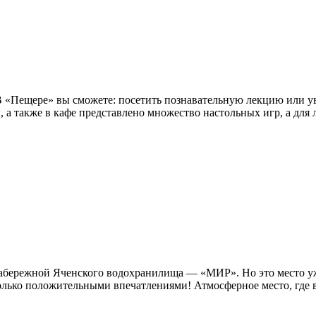
 В «Пещере» вы сможете: посетить познавательную лекцию или у
ы, а также в кафе представлено множество настольных игр, а для 
а набережной Яченского водохранилища — «МИР». Но это место 
лько положительными впечатлениями! Атмосферное место, где вс