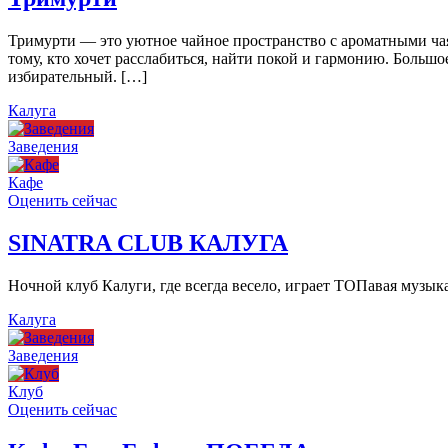
Тримурти — это уютное чайное пространство с ароматными чая
тому, кто хочет расслабиться, найти покой и гармонию. Больш
избирательный. […]
Калуга
Заведения
Кафе
Оценить сейчас
SINATRA CLUB КАЛУГА
Ночной клуб Калуги, где всегда весело, играет ТОПавая музы
Калуга
Заведения
Клуб
Оценить сейчас