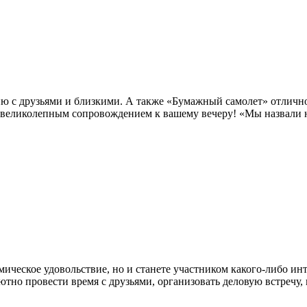
ию с друзьями и близкими. А также «Бумажный самолет» отличн
 великолепным сопровождением к вашему вечеру! «Мы назвали н
мическое удовольствие, но и станете участником какого-либо ин
тно провести время с друзьями, организовать деловую встречу,