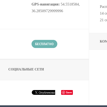
GPS-навигация:
54.5518584,
Расп
36.28509729999996
14 с
21 с
КО
БЕСПЛАТНО
СОЦИАЛЬНЫЕ СЕТИ
Save