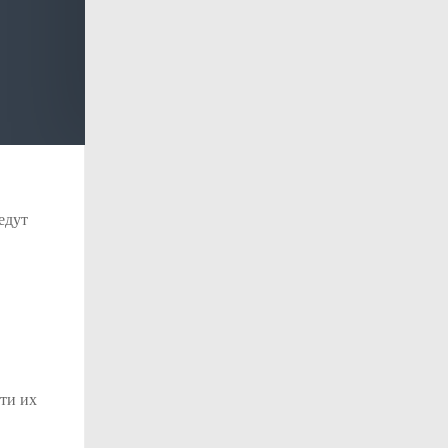
едут
ти их