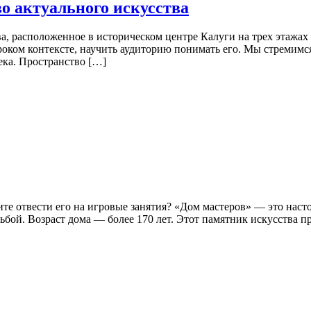
о актуального искусства
, расположенное в историческом центре Калуги на трех этажах
роком контексте, научить аудиторию понимать его. Мы стремимся
ека. Пространство […]
тите отвести его на игровые занятия? «Дом мастеров» — это на
бой. Возраст дома — более 170 лет. Этот памятник искусства п