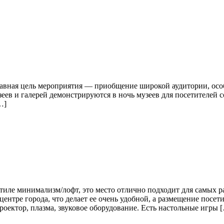
лавная цель мероприятия — приобщение широкой аудитории, осо
еев и галерей демонстрируются в ночь музеев для посетителей
…]
иле минимализм/лофт, это место отлично подходит для самых р
ентре города, что делает ее очень удобной, а размещение посет
оектор, плазма, звуковое оборудование. Есть настольные игры 