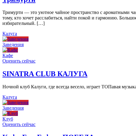
Тримурти — это уютное чайное пространство с ароматными чая
тому, кто хочет расслабиться, найти покой и гармонию. Больш
избирательный. […]
Калуга
Заведения
Кафе
Оценить сейчас
SINATRA CLUB КАЛУГА
Ночной клуб Калуги, где всегда весело, играет ТОПавая музы
Калуга
Заведения
Клуб
Оценить сейчас