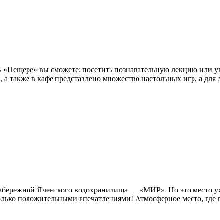
 В «Пещере» вы сможете: посетить познавательную лекцию или у
ы, а также в кафе представлено множество настольных игр, а для 
а набережной Яченского водохранилища — «МИР». Но это место 
лько положительными впечатлениями! Атмосферное место, где вс