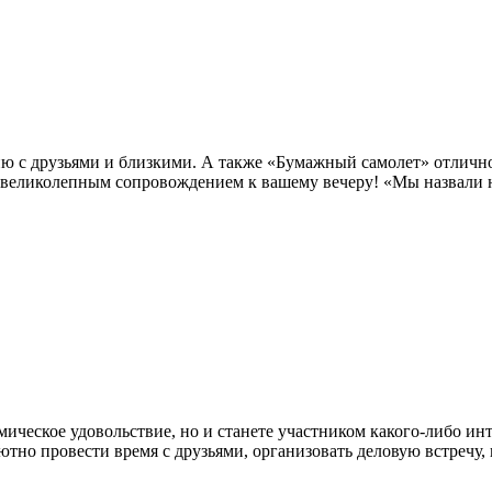
ию с друзьями и близкими. А также «Бумажный самолет» отличн
 великолепным сопровождением к вашему вечеру! «Мы назвали н
мическое удовольствие, но и станете участником какого-либо ин
тно провести время с друзьями, организовать деловую встречу,