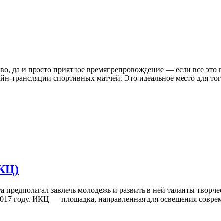
иво, да и просто приятное времяпрепровождение — если все это в
айн-трансляции спортивных матчей. Это идеальное место для тог
КЦ)
а предполагал завлечь молодежь и развить в ней таланты творче
2017 году. ИКЦ — площадка, направленная для освещения соврем