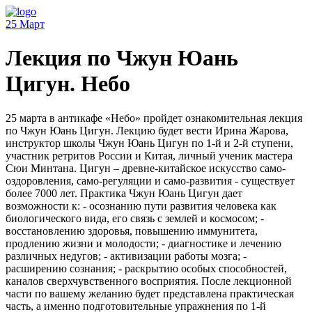
25
Март
Лекция по Чжун Юань
Цигун. Небо
25 марта в антикафе «Небо» пройдет ознакомительная лекция
по Чжун Юань Цигун. Лекцию будет вести Ирина Жарова,
инструктор школы Чжун Юань Цигун по 1-й и 2-й ступени,
участник ретритов России и Китая, личный ученик мастера
Сюи Минтана. Цигун – древне-китайское искусство само-
оздоровления, само-регуляции и само-развития - существует
более 7000 лет. Практика Чжун Юань Цигун дает
возможности к: - осознанию пути развития человека как
биологического вида, его связь с землей и космосом; -
восстановлению здоровья, повышению иммунитета,
продлению жизни и молодости; - диагностике и лечению
различных недугов; - активизации работы мозга; -
расширению сознания; - раскрытию особых способностей,
каналов сверхчувственного восприятия. После лекционной
части по вашему желанию будет представлена практическая
часть, а именно подготовительные упражнения по 1-й