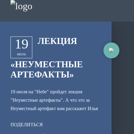
ЛЕКЦИЯ
19
ИЮЛЬ
«НЕУМЕСТНЫЕ
АРТЕФАКТЫ»
19 июля на "Небе" пройдет лекция
"Неуместные артефакты". А что это за
Неуместный артефакт вам расскажет Илья
Параушкин в 19:30. С одной стороны,
ПОДЕЛИТЬСЯ
объект, в котором что-то не вписывается в
устоявшиеся представления о каком-либо