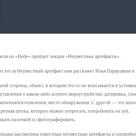
июля на «Небе» пройдет лекция «Неуместные артефакты».
о это за Неуместный артефакт вам расскажет Илья Параушкин в 
ной стороны, объект, в котором что-то не вписывается в устояв
ставления о каком-либо аспекте мироустройства: датировка, спо
менения/изготовления, место обнаружения. С другой — это впол
ретная штука, которую можно потрогать, попробовать на зуб,
кать палочкой и сфотографировать.
лекции рассмотрим известные неуместные артефакты и попробу