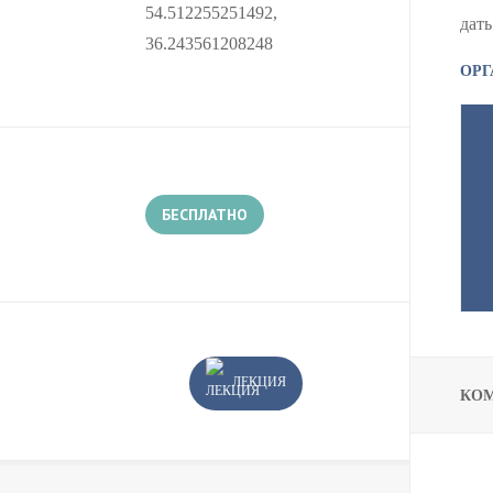
54.512255251492,
дать
36.243561208248
ОРГ
БЕСПЛАТНО
ЛЕКЦИЯ
КО