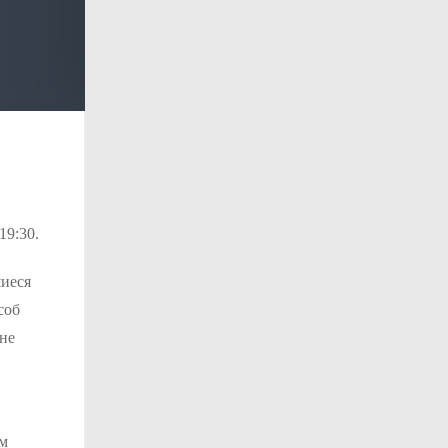
19:30.
шиеся
соб
не
ем