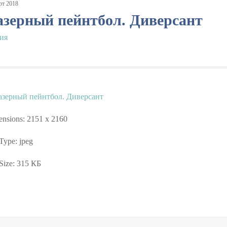
рт
2018
азерный пейнтбол. Диверсант
ия
nsions:
2151 x 2160
 Type:
jpeg
Size:
315 КБ