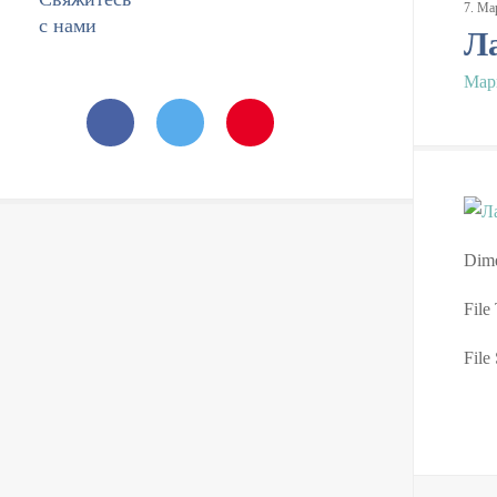
7
.
Ма
с нами
Л
Мар
Dime
File
File 