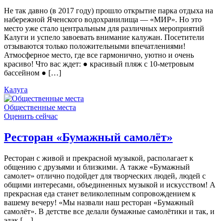
Не так давно (в 2017 году) прошло открытие парка отдыха на
набережной Яченского водохранилища — «МИР». Но это
место уже стало центральным для различных мероприятий
Калуги и успело завоевать внимание калужан. Посетители
отзываются только положительными впечатлениями!
Атмосферное место, где все гармонично, уютно и очень
красиво! Что вас ждет: ● красивый пляж с 10-метровым
бассейном ● […]
Калуга
Общественные места
Оценить сейчас
Ресторан «Бумажный самолёт»
Ресторан с живой и прекрасной музыкой, располагает к
общению с друзьями и близкими. А также «Бумажный
самолет» отлично подойдет для творческих людей, людей с
общими интересами, объединенных музыкой и искусством! А
прекрасная еда станет великолепным сопровождением к
вашему вечеру! «Мы назвали наш ресторан «Бумажный
самолёт». В детстве все делали бумажные самолётики и так, и
эдак […]