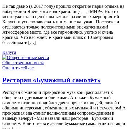
Не так давно (в 2017 году) прошло открытие парка отдыха на
набережной Яченского водохранилища — «МИР». Но это
место уже стало центральным для различных мероприятий
Калуги и успело завоевать внимание калужан. Посетители
отзываются только положительными впечатлениями!
Атмосферное место, где все гармонично, уютно и очень
красиво! Что вас ждет: ● красивый пляж с 10-метровым
бассейном ● […]
Калуга
Общественные места
Оценить сейчас
Ресторан «Бумажный самолёт»
Ресторан с живой и прекрасной музыкой, располагает к
общению с друзьями и близкими. А также «Бумажный
самолет» отлично подойдет для творческих людей, людей с
общими интересами, объединенных музыкой и искусством! А
прекрасная еда станет великолепным сопровождением к
вашему вечеру! «Мы назвали наш ресторан «Бумажный
самолёт». В детстве все делали бумажные самолётики и так, и
эдак […]