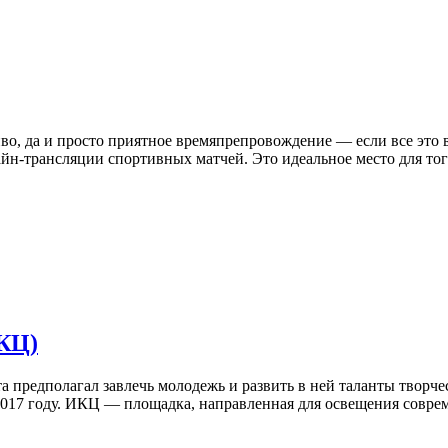
иво, да и просто приятное времяпрепровождение — если все это в
айн-трансляции спортивных матчей. Это идеальное место для тог
КЦ)
а предполагал завлечь молодежь и развить в ней таланты творче
2017 году. ИКЦ — площадка, направленная для освещения соврем