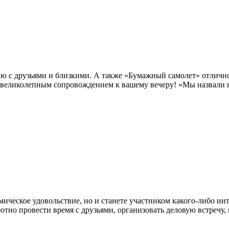
ию с друзьями и близкими. А также «Бумажный самолет» отличн
 великолепным сопровождением к вашему вечеру! «Мы назвали н
мическое удовольствие, но и станете участником какого-либо ин
тно провести время с друзьями, организовать деловую встречу,