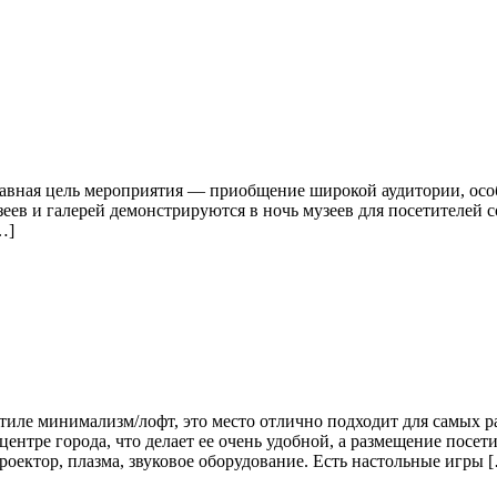
лавная цель мероприятия — приобщение широкой аудитории, осо
еев и галерей демонстрируются в ночь музеев для посетителей
…]
иле минимализм/лофт, это место отлично подходит для самых р
ентре города, что делает ее очень удобной, а размещение посет
оектор, плазма, звуковое оборудование. Есть настольные игры 