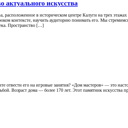
о актуального искусства
, расположенное в историческом центре Калуги на трех этажах
роком контексте, научить аудиторию понимать его. Мы стремимся
ека. Пространство […]
тите отвести его на игровые занятия? «Дом мастеров» — это на
бой. Возраст дома — более 170 лет. Этот памятник искусства п