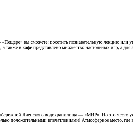
 В «Пещере» вы сможете: посетить познавательную лекцию или у
ы, а также в кафе представлено множество настольных игр, а для 
а набережной Яченского водохранилища — «МИР». Но это место 
лько положительными впечатлениями! Атмосферное место, где вс