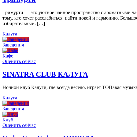
Тримурти — это уютное чайное пространство с ароматными чая
тому, кто хочет расслабиться, найти покой и гармонию. Больш
избирательный. […]
Калуга
Заведения
Кафе
Оценить сейчас
SINATRA CLUB КАЛУГА
Ночной клуб Калуги, где всегда весело, играет ТОПавая музы
Калуга
Заведения
Клуб
Оценить сейчас