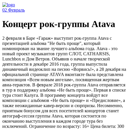
02
Февраль
Концерт рок-группы Аtava
2 февраля в Баре «Гараж» выступит рок-группа Аtava с
презентацией альбома "Не быть проще", который
номинирован на звание лучшего альбома года. Аtava - это
новый проект музыкантов групп СЛОТ, CATHARSIS,
Lunchbox и Дом Ветров. Объявив о начале творческой
деятельности в декабре 2016 года, группа выпустила
динамичный видеоклип на песню «Ворвись!», а 28 декабря на
официальной странице ATAVA вконтакте была представлена
композиция «Всем новым ангелам», посвященная жертвам
авиа-терактов. В феврале 2018 рок-группа Аtava отправляется
в тур в поддержку альбома «Не быть проще». Первая в списке
тура стоит Калуга. В программу концерта войдут все
композиции с альбомов «Не быть проще» и «Предисловие», а
также неожиданные кавер-версии и сюрпризы. Несомненно,
приятным бонусом для всех посетителей концертов станет
автограф-сессия группы Аtava, которая состоится по
окончанию выступления в каждом городе тура без
исключений. Ограничение по возрасту: 16+ Цена билета: 300