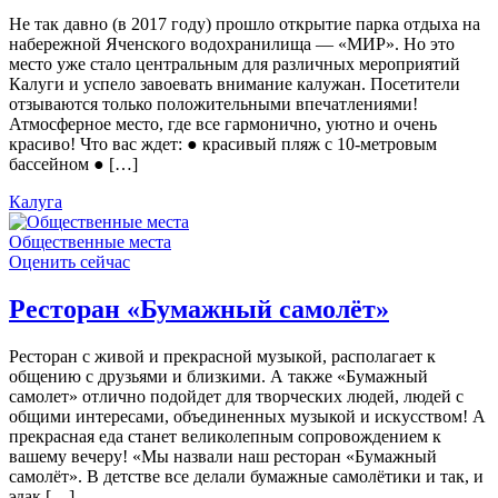
Не так давно (в 2017 году) прошло открытие парка отдыха на
набережной Яченского водохранилища — «МИР». Но это
место уже стало центральным для различных мероприятий
Калуги и успело завоевать внимание калужан. Посетители
отзываются только положительными впечатлениями!
Атмосферное место, где все гармонично, уютно и очень
красиво! Что вас ждет: ● красивый пляж с 10-метровым
бассейном ● […]
Калуга
Общественные места
Оценить сейчас
Ресторан «Бумажный самолёт»
Ресторан с живой и прекрасной музыкой, располагает к
общению с друзьями и близкими. А также «Бумажный
самолет» отлично подойдет для творческих людей, людей с
общими интересами, объединенных музыкой и искусством! А
прекрасная еда станет великолепным сопровождением к
вашему вечеру! «Мы назвали наш ресторан «Бумажный
самолёт». В детстве все делали бумажные самолётики и так, и
эдак […]