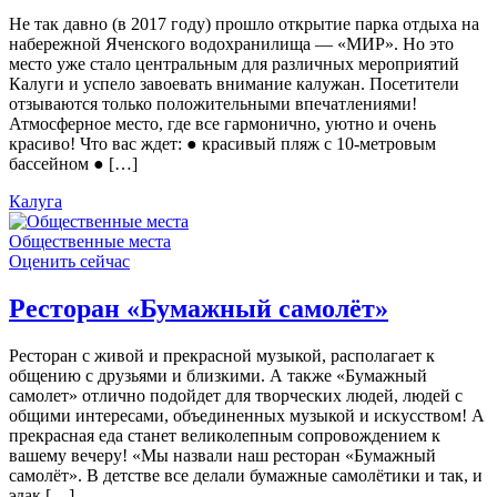
Не так давно (в 2017 году) прошло открытие парка отдыха на
набережной Яченского водохранилища — «МИР». Но это
место уже стало центральным для различных мероприятий
Калуги и успело завоевать внимание калужан. Посетители
отзываются только положительными впечатлениями!
Атмосферное место, где все гармонично, уютно и очень
красиво! Что вас ждет: ● красивый пляж с 10-метровым
бассейном ● […]
Калуга
Общественные места
Оценить сейчас
Ресторан «Бумажный самолёт»
Ресторан с живой и прекрасной музыкой, располагает к
общению с друзьями и близкими. А также «Бумажный
самолет» отлично подойдет для творческих людей, людей с
общими интересами, объединенных музыкой и искусством! А
прекрасная еда станет великолепным сопровождением к
вашему вечеру! «Мы назвали наш ресторан «Бумажный
самолёт». В детстве все делали бумажные самолётики и так, и
эдак […]