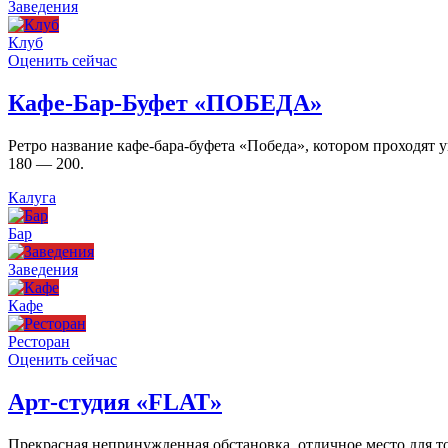
Заведения
Клуб
Оценить сейчас
Кафе-Бар-Буфет «ПОБЕДА»
Ретро название кафе-бара-буфета «Победа», котором проходят
180 — 200.
Калуга
Бар
Заведения
Кафе
Ресторан
Оценить сейчас
Арт-студия «FLAT»
Прекрасная непринужденная обстановка, отличное место для то