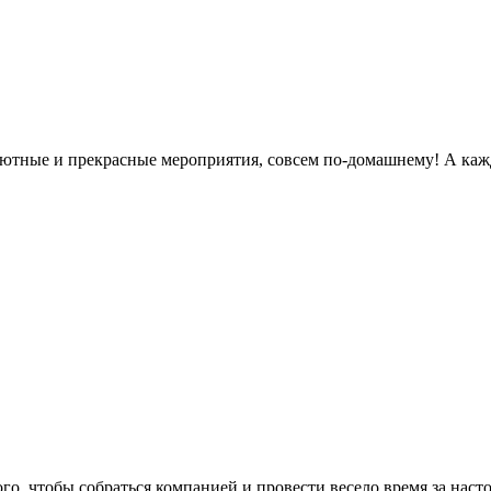
 уютные и прекрасные мероприятия, совсем по-домашнему! А каж
го, чтобы собраться компанией и провести весело время за нас