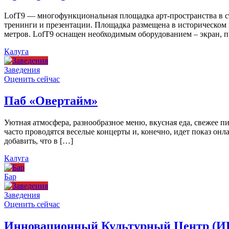
LofT9 — многофункциональная площадка арт-пространства в ст
тренинги и презентации. Площадка размещена в историческом ц
метров. LofT9 оснащен необходимым оборудованием – экран, пр
Калуга
Заведения
Оценить сейчас
Паб «Овертайм»
Уютная атмосфера, разнообразное меню, вкусная еда, свежее п
часто проводятся веселые концерты и, конечно, идет показ онл
добавить, что в […]
Калуга
Бар
Заведения
Оценить сейчас
Инновационный Культурный Центр (И