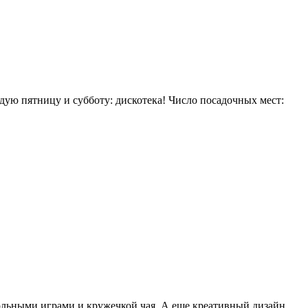
дую пятницу и субботу: дискотека! Число посадочных мест:
тольными играми и кружечкой чая. А еще креативный дизайн