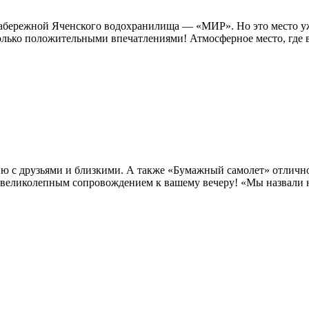
а набережной Яченского водохранилища — «МИР». Но это место 
лько положительными впечатлениями! Атмосферное место, где вс
ию с друзьями и близкими. А также «Бумажный самолет» отличн
 великолепным сопровождением к вашему вечеру! «Мы назвали н