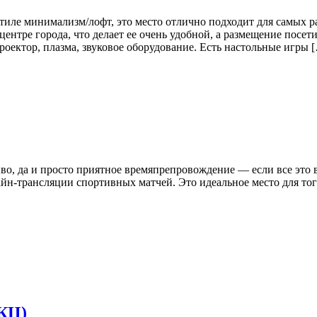
иле минимализм/лофт, это место отлично подходит для самых р
ентре города, что делает ее очень удобной, а размещение посет
оектор, плазма, звуковое оборудование. Есть настольные игры 
иво, да и просто приятное времяпрепровождение — если все это в
айн-трансляции спортивных матчей. Это идеальное место для тог
КЦ)