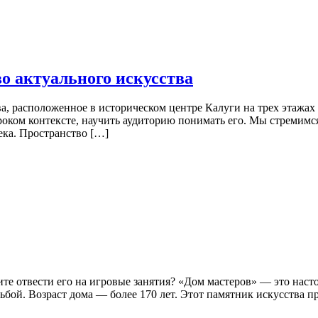
о актуального искусства
, расположенное в историческом центре Калуги на трех этажах
роком контексте, научить аудиторию понимать его. Мы стремимся
ека. Пространство […]
тите отвести его на игровые занятия? «Дом мастеров» — это на
бой. Возраст дома — более 170 лет. Этот памятник искусства п