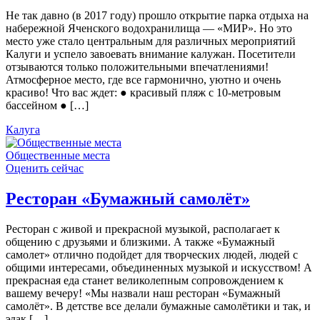
Не так давно (в 2017 году) прошло открытие парка отдыха на
набережной Яченского водохранилища — «МИР». Но это
место уже стало центральным для различных мероприятий
Калуги и успело завоевать внимание калужан. Посетители
отзываются только положительными впечатлениями!
Атмосферное место, где все гармонично, уютно и очень
красиво! Что вас ждет: ● красивый пляж с 10-метровым
бассейном ● […]
Калуга
Общественные места
Оценить сейчас
Ресторан «Бумажный самолёт»
Ресторан с живой и прекрасной музыкой, располагает к
общению с друзьями и близкими. А также «Бумажный
самолет» отлично подойдет для творческих людей, людей с
общими интересами, объединенных музыкой и искусством! А
прекрасная еда станет великолепным сопровождением к
вашему вечеру! «Мы назвали наш ресторан «Бумажный
самолёт». В детстве все делали бумажные самолётики и так, и
эдак […]