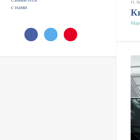
11
.
А
с нами
К
Мар