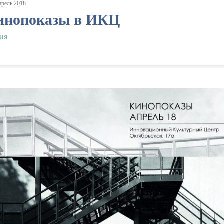
прель
2018
инопоказы в ИКЦ
ия