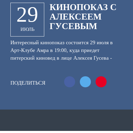
КИНОПОКАЗ С
29
АЛЕКСЕЕМ
ГУСЕВЫМ
ИЮЛЬ
Интересный кинопоказ состоится 29 июля в
Арт-Клубе Амра в 19:00, куда приедет
питерский киновед в лице Алексея Гусева -
киноведа и кинокритика, историка кино, члена
ФИПРЕССИ, лауреата премии "Золотое перо",
преподавателя Санкт-Петербургского института
ПОДЕЛИТЬСЯ
Кино и Телевидения etc. Он покажет вам. И это
будет очень крутое кино. О том, почему оно
крутое, вы узнаете из лекции. Кинопоказ с
Алексеем Гусевым: "ПОЛЬСКО-РУССКАЯ
ВОЙНА" (Ксаверий Жулавский, 2009).