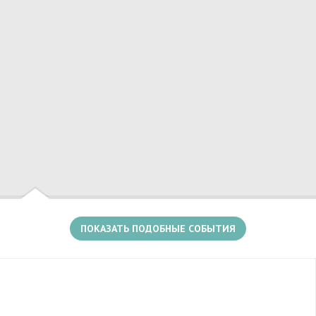
Есть несколько событий в этом месте
за звание главной красавицы страны. Приятным
дополнением к титулу «Мисс Русское Радио»
станет 1 000 000 рублей.
ПОКАЗАТЬ ПОДОБНЫЕ СОБЫТИЯ