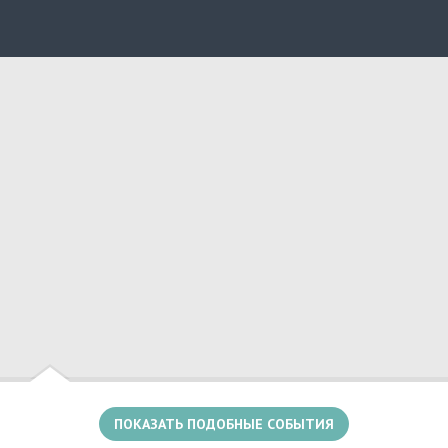
получит секретный набор реквизита и с
1+
помощью него примет непосредственное
участие в фантастическом приключении! Это
новогоднее приключение никого не оставит
Есть несколько событий в этом месте
равнодушным! Спасём Новый год вместе с
Роботами!
ПОКАЗАТЬ ПОДОБНЫЕ СОБЫТИЯ