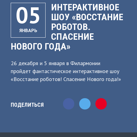
05
ИНТЕРАКТИВНОЕ
ШОУ «ВОССТАНИЕ
РОБОТОВ.
ЯНВАРЬ
СПАСЕНИЕ
НОВОГО ГОДА»
26 декабря и 5 января в Филармонии
пройдет фантастическое интерактивное шоу
«Восстание роботов! Спасение Нового года!»
Вас ждут: Гигантские роботы - Трансформеры
Лидер Десептиконов Человек из Стали Дед
Мороз – суперагент Световое шоу Шоу мега
ПОДЕЛИТЬСЯ
шаров Дымовое шоу Азотные БУМы Ребята
вместе с Восставшими Роботами должны будут
побороть злодея и его команду, спасти Землю
и временной кристалл. Каждый участник