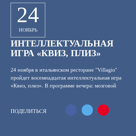
24
НОЯБРЬ
ИНТЕЛЛЕКТУАЛЬНАЯ
ИГРА «КВИЗ, ПЛИЗ»
24 ноября в итальянском ресторане "Villagio"
пройдет восемнадцатая интеллектуальная игра
«Квиз, плиз». В программе вечера: мозговой
штурм, 45 интересных вопросов на логику,
эрудицию, интуицию и удачу,
продолжительность игры 2-2,5 часа. Приятная
ПОДЕЛИТЬСЯ
атмосфера бара, крутые призы команде за
наибольшее количество баллов и не только за
это, 7 раундов перерывы после 3 и 6 раундов.