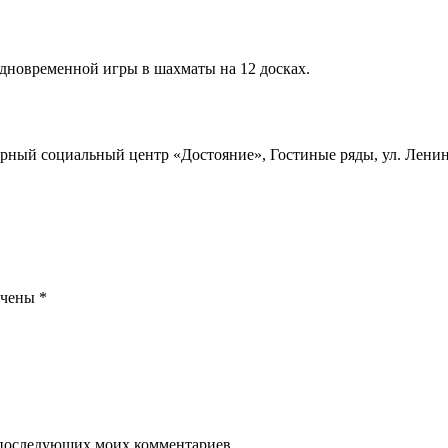
одновременной игры в шахматы на 12 досках.
рный социальный центр «Достояние», Гостиные ряды, ул. Ленина
ечены
*
ля последующих моих комментариев.