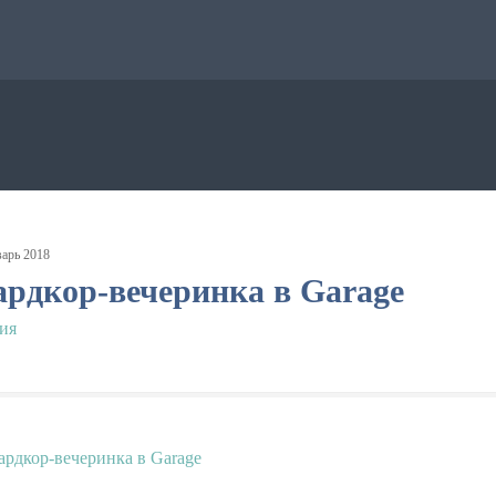
варь
2018
ардкор-вечеринка в Garage
ия