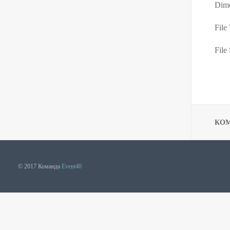
Dime
File
File 
КО
© 2017 Команда
Event40